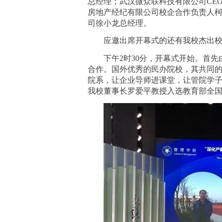
总经理；武汉微众联科技有限公司
CE
房地产经纪有限公司校企合作负责人
司徐小龙总经理。
应邀出席开幕式的还有我校杰出
下午
2时30分，开幕式开始。首
合作。国外优秀的民办院校，其共同
院系，让企业导师进课堂，让管院学
我校董事长罗爱平教授入选教育部全