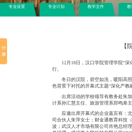
专业设置
专业计划
教学文件
教
【
12月18日，汉口学院管理学院“
行。
冬日的汉院，碧空如洗，暖阳高
色背景下衬托的开幕式主题
“深化产教
出席活动的学校领导有教务处朱
计系孙汇慧主任、旅游管理系郑鸣皋
应邀出席开幕式的企业嘉宾有：
司合伙人朱萍女士；财金通教育科技
波；武汉人才市场有限公司肖艳总经