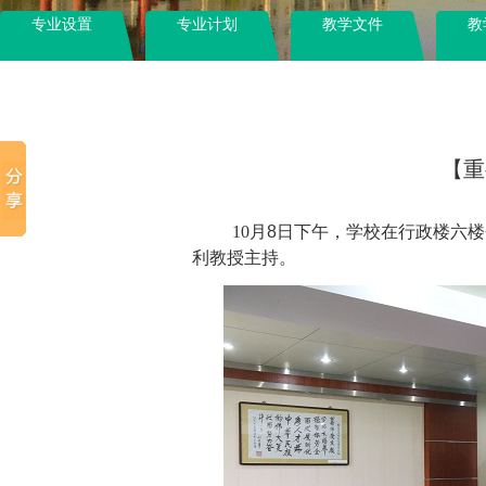
专业设置
专业计划
教学文件
教
【重
10
月
8
日下午，学校在行政楼六楼
利教授主持。