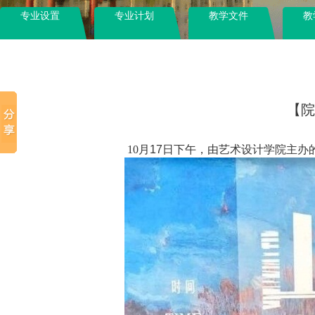
专业设置
专业计划
教学文件
教
【院
10
月
17
日下午，由艺术设计学院主办的