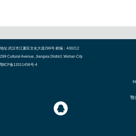
地址:武汉市江夏区文化大道299号 邮编：430212
299 Cultural Avenue, Jiangxia District, Wuhan City
鄂ICP备12011456号-4
H
鄂