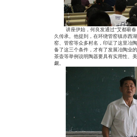
讲座伊始，何良发通过“艾都蕲
久传承。他提到，在
环绕管窑镇赤西
窑、管窑等众多村名，印证了这里冶
备了这三个条件，才有了发展冶陶业
茶壶等举例说明陶器要具有实用性、
觑。