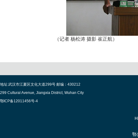
（记者 杨松涛 摄影 崔正航）
地址:武汉市江夏区文化大道299号 邮编：430212
299 Cultural Avenue, Jiangxia District, Wuhan City
鄂ICP备12011456号-4
H
鄂