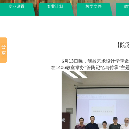
专业设置
专业计划
教学文件
教
【院
6
月
13
日晚，我校艺术设计学院邀
在
1406
教室举办“管陶记忆与传承”主