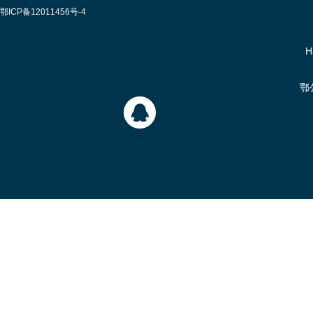
鄂ICP备12011456号-4
H
鄂