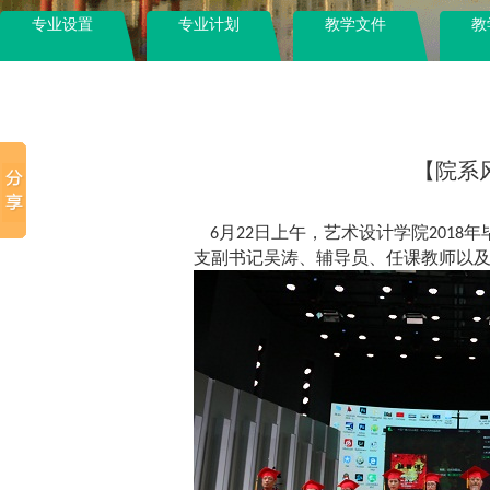
专业设置
专业计划
教学文件
教
【院系
月
日上午，艺术设计学院
年
6
22
2018
支副书记吴涛、辅导员、任课教师以