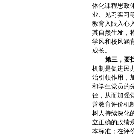
体化课程思政
业、见习实习
教育入眼入心
其自然生发，
学风和校风涵
成长。
第三，
要
机制是促进民
治引领作用，
和学生党员的
径，从而加强
善教育评价机
树人持续深化
立正确的政绩
本标准；在评