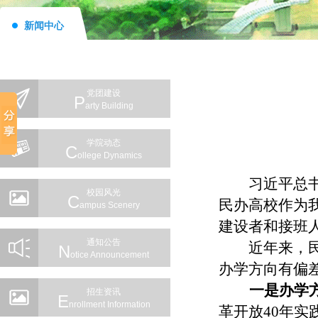
新闻中心
党团建设
P
Arty Building
学院动态
C
Ollege Dynamics
习近平总
校园风光
C
民办高校作为
Ampus Scenery
建设者和接班
通知公告
近年来，
N
Otice Announcement
办学方向有偏
一是办学
招生资讯
E
Nrollment Information
革开放40年