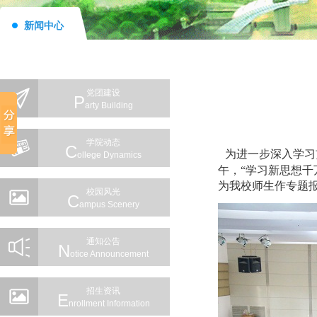
新闻中心
党团建设
P
Arty Building
学院动态
C
为进一步深入学习
Ollege Dynamics
午，“学习新思想
为我校师生作专题
校园风光
C
Ampus Scenery
通知公告
N
Otice Announcement
招生资讯
E
Nrollment Information