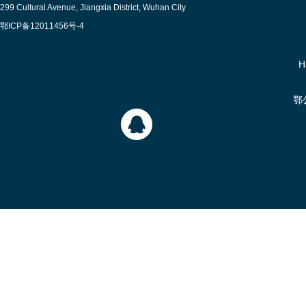
299 Cultural Avenue, Jiangxia District, Wuhan City
鄂ICP备12011456号-4
H
鄂