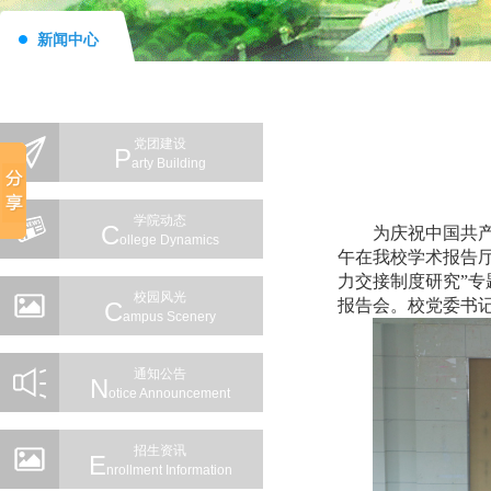
新闻中心
党团建设
P
Arty Building
学院动态
C
为庆祝中国共
Ollege Dynamics
午在我校学术报告
力交接制度研究”
校园风光
报告会。校党委书
C
Ampus Scenery
通知公告
N
Otice Announcement
招生资讯
E
Nrollment Information