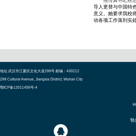
熊传真书记在
导人更替与中国特
意义。她要求我校
动各项工作落到实
地址:武汉市江夏区文化大道299号 邮编：430212
299 Cultural Avenue, Jiangxia District, Wuhan City
鄂ICP备12011456号-4
H
鄂