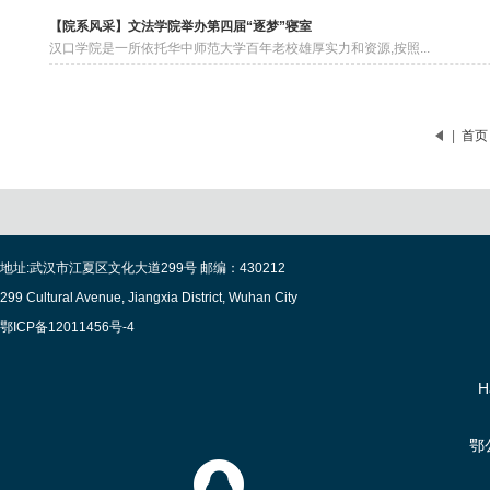
【院系风采】文法学院举办第四届“逐梦”寝室
汉口学院是一所依托华中师范大学百年老校雄厚实力和资源,按照...
首页
地址:武汉市江夏区文化大道299号 邮编：430212
299 Cultural Avenue, Jiangxia District, Wuhan City
鄂ICP备12011456号-4
H
鄂