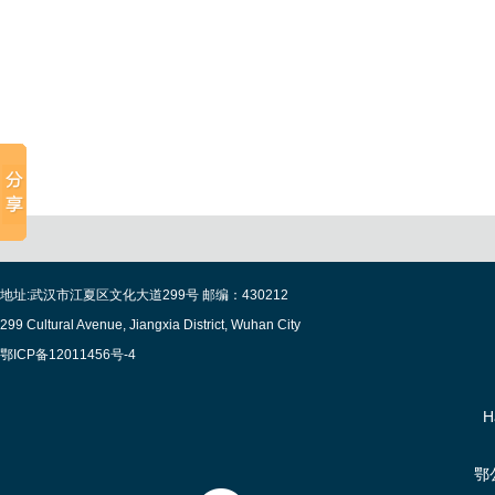
地址:武汉市江夏区文化大道299号 邮编：430212
299 Cultural Avenue, Jiangxia District, Wuhan City
鄂ICP备12011456号-4
H
鄂